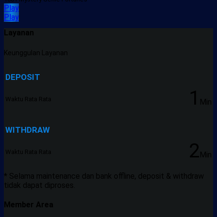
Play
Play
Layanan
Keunggulan Layanan
DEPOSIT
1
Waktu Rata Rata
Min
WITHDRAW
2
Waktu Rata Rata
Min
* Selama maintenance dan bank offline, deposit & withdraw
tidak dapat diproses.
Member Area