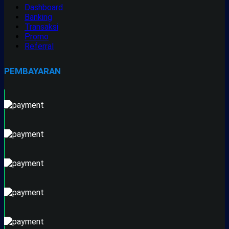
Dashboard
Banking
Transaksi
Promo
Referral
PEMBAYARAN