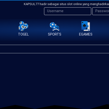
KAPSUL77 hadir sebagai situs slot online yang menghadirkan 
TOGEL
SPORTS
EGAMES