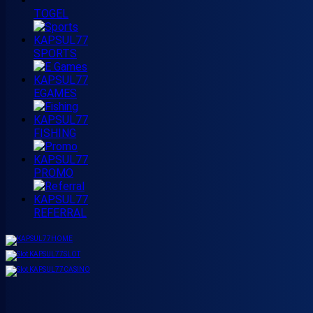
TOGEL
SPORTS
EGAMES
FISHING
PROMO
REFERRAL
HOME
SLOT
CASINO