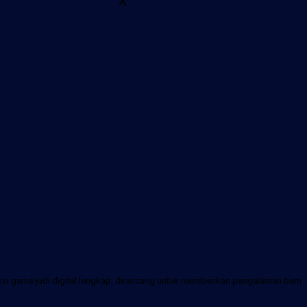
digital lengkap, dirancang untuk memberikan pengalaman bermain terbaik da