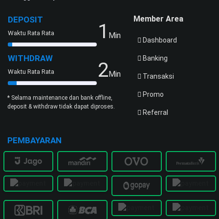
Member Area
DEPOSIT
1
Waktu Rata Rata
Min
Dashboard
WITHDRAW
Banking
2
Waktu Rata Rata
Min
Transaksi
Promo
* Selama maintenance dan bank offline,
deposit & withdraw tidak dapat diproses.
Referral
PEMBAYARAN