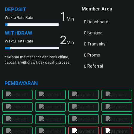
Member Area
DEPOSIT
1
Waktu Rata Rata
Min
Dashboard
WITHDRAW
Banking
2
Waktu Rata Rata
Min
Transaksi
Promo
* Selama maintenance dan bank offline,
deposit & withdraw tidak dapat diproses.
Referral
PEMBAYARAN