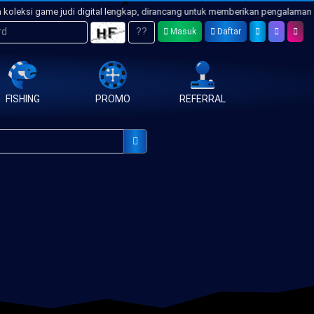
x
oleksi game judi digital lengkap, dirancang untuk memberikan pengalaman b
Masuk
Daftar
FISHING
PROMO
REFERRAL