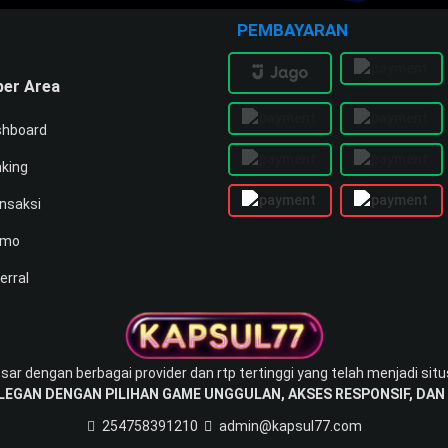
PEMBAYARAN
er Area
hboard
king
nsaksi
omo
erral
rbesar dengan berbagai provider dan rtp tertinggi yang telah menjadi si
EGAN DENGAN PILIHAN GAME UNGGULAN, AKSES RESPONSIF, DAN
254758391210
admin@kapsul77.com