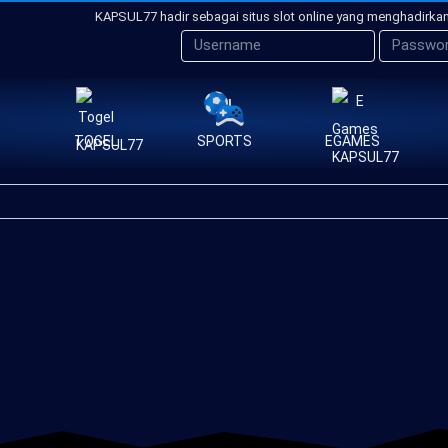
KAPSUL77 hadir sebagai situs slot online yang menghadirkan k
TOGEL
SPORTS
EGAMES