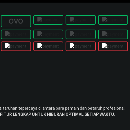
tus taruhan tepercaya di antara para pemain dan petaruh profesional.
 FITUR LENGKAP UNTUK HIBURAN OPTIMAL SETIAP WAKTU.