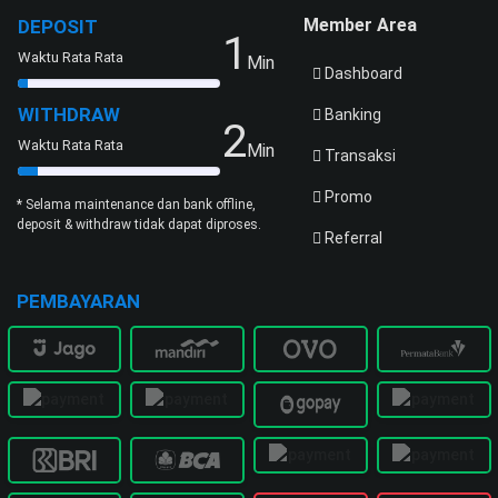
Member Area
DEPOSIT
1
Waktu Rata Rata
Min
Dashboard
WITHDRAW
Banking
2
Waktu Rata Rata
Min
Transaksi
Promo
* Selama maintenance dan bank offline,
deposit & withdraw tidak dapat diproses.
Referral
PEMBAYARAN