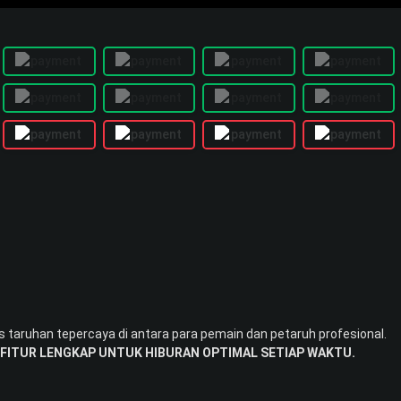
tus taruhan tepercaya di antara para pemain dan petaruh profesional.
 FITUR LENGKAP UNTUK HIBURAN OPTIMAL SETIAP WAKTU.