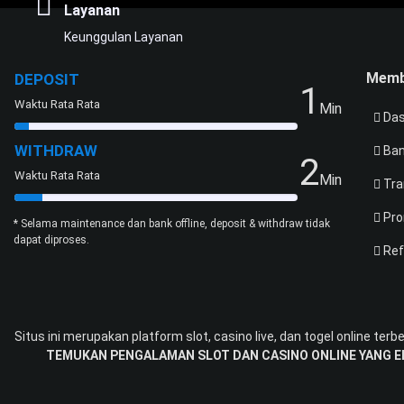
Layanan
Keunggulan Layanan
Memb
DEPOSIT
1
Waktu Rata Rata
Min
Das
WITHDRAW
Ban
2
Waktu Rata Rata
Min
Tra
Pr
* Selama maintenance dan bank offline, deposit & withdraw tidak
dapat diproses.
Ref
Situs ini merupakan platform slot, casino live, dan togel online te
TEMUKAN PENGALAMAN SLOT DAN CASINO ONLINE YANG EL