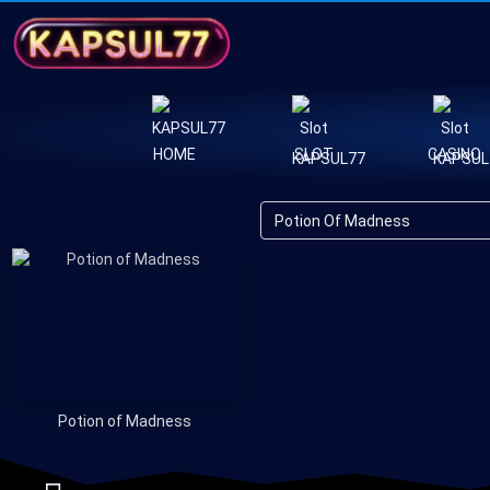
Pencarian Potion Of Madness
Situs Slot Gacor KAPSUL77
Slot RTP Tertinggi, Casino Live Dan Togel Online
Casino Dan Slot KAPSUL77
Slot & Casino Live KAPSUL77
HOME
SLOT
CASINO
Situs Togel Terpercaya 2026
Slot Gratis Tanpa Deposit 2026
Potion of Madness