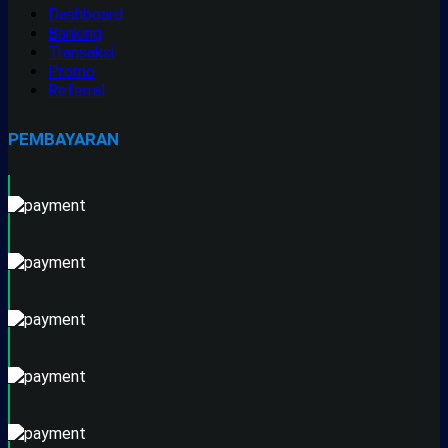
Dashboard
Banking
Transaksi
Promo
Referral
PEMBAYARAN