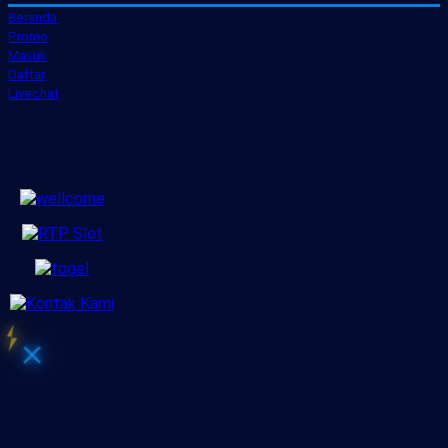
Beranda
Promo
Masuk
Daftar
Livechat
×