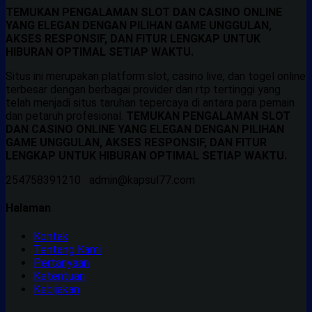
TEMUKAN PENGALAMAN SLOT DAN CASINO ONLINE
YANG ELEGAN DENGAN PILIHAN GAME UNGGULAN,
AKSES RESPONSIF, DAN FITUR LENGKAP UNTUK
HIBURAN OPTIMAL SETIAP WAKTU.
Situs ini merupakan platform slot, casino live, dan togel online
terbesar dengan berbagai provider dan rtp tertinggi yang
telah menjadi situs taruhan tepercaya di antara para pemain
dan petaruh profesional.
TEMUKAN PENGALAMAN SLOT
DAN CASINO ONLINE YANG ELEGAN DENGAN PILIHAN
GAME UNGGULAN, AKSES RESPONSIF, DAN FITUR
LENGKAP UNTUK HIBURAN OPTIMAL SETIAP WAKTU.
254758391210
admin@kapsul77.com
Halaman
Kontak
Tentang Kami
Pertanyaan
Ketentuan
Kebijakan