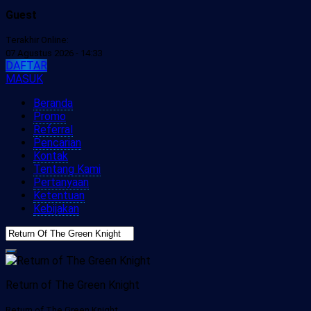
Guest
Terakhir Online:
07 Agustus 2026 - 14:33
DAFTAR
MASUK
Beranda
Promo
Referral
Pencarian
Kontak
Tentang Kami
Pertanyaan
Ketentuan
Kebijakan
Return of The Green Knight
Return of The Green Knight