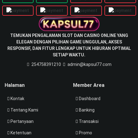
TEMUKAN PENGALAMAN SLOT DAN CASINO ONLINE YANG
ELEGAN DENGAN PILIHAN GAME UNGGULAN, AKSES
RESPONSIF, DAN FITUR LENGKAP UNTUK HIBURAN OPTIMAL
SETIAP WAKTU.
254758391210
admin@kapsul77.com
Halaman
Member Area
Kontak
Dashboard
Tentang Kami
Banking
Pertanyaan
Transaksi
Ketentuan
Promo