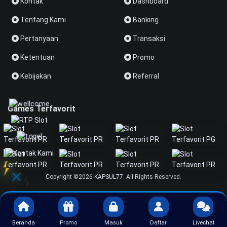
Kontak
Dashboard
Tentang Kami
Banking
Pertanyaan
Transaksi
Ketentuan
Promo
Kebijakan
Referral
Games Terfavorit
×
Copyright ©2026
KAPSUL77
. All Rights Reserved.
Beranda
Promo
Masuk
Daftar
Livechat