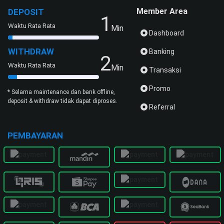
Member Area
DEPOSIT
1
Waktu Rata Rata
Min
Dashboard
WITHDRAW
Banking
2
Waktu Rata Rata
Min
Transaksi
Promo
* Selama maintenance dan bank offline,
deposit & withdraw tidak dapat diproses.
Referral
PEMBAYARAN