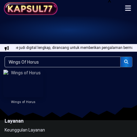
x
Pencarian Wings Of Horus
Situs Slot Gacor KAPSUL77
Slot RTP Tertinggi, Casino Live Dan Togel Online
Casino Dan Slot KAPSUL77
Slot & Casino Live KAPSUL77
eksi game judi digital lengkap, dirancang untuk memberikan pengalaman bermai
Situs Togel Terpercaya 2026
Slot Gratis Tanpa Deposit 2026
Wings of Horus
Layanan
Keunggulan Layanan