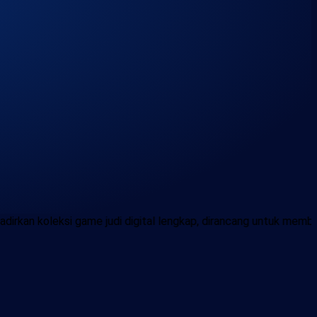
oleksi game judi digital lengkap, dirancang untuk memberikan 