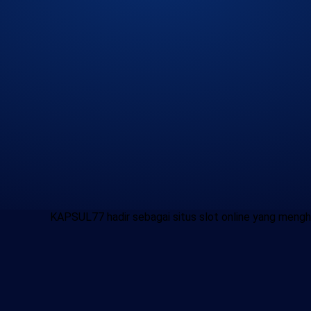
KAPSUL77 hadir sebagai situs slot online yang menghadirkan k