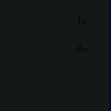
1
Min
2
Min