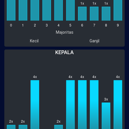
Majoritas
Kecil
Ganjil
KEPALA