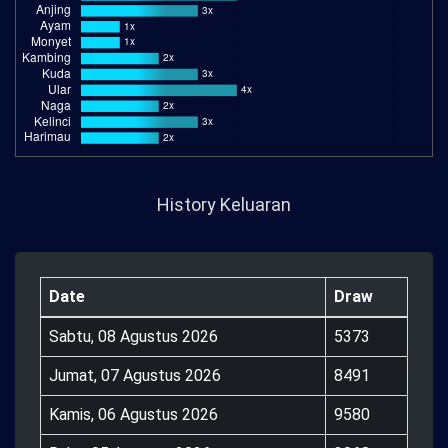
History Keluaran
Date
Draw
Sabtu, 08 Agustus 2026
5373
Jumat, 07 Agustus 2026
8491
Kamis, 06 Agustus 2026
9580