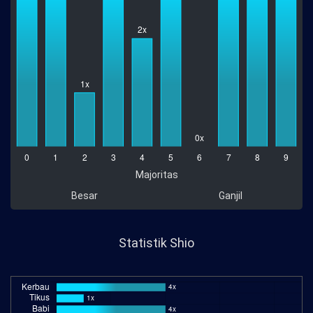
Majoritas
Besar
Ganjil
Statistik Shio