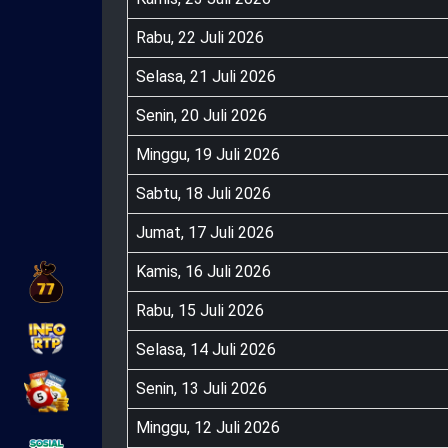
Rabu, 22 Juli 2026
Selasa, 21 Juli 2026
Senin, 20 Juli 2026
Minggu, 19 Juli 2026
Sabtu, 18 Juli 2026
Jumat, 17 Juli 2026
Kamis, 16 Juli 2026
Rabu, 15 Juli 2026
Selasa, 14 Juli 2026
Senin, 13 Juli 2026
Minggu, 12 Juli 2026