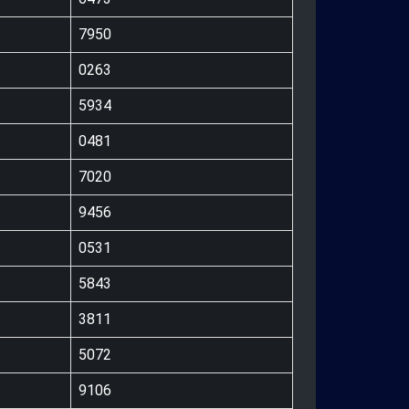
7950
0263
5934
0481
7020
9456
0531
5843
3811
5072
9106