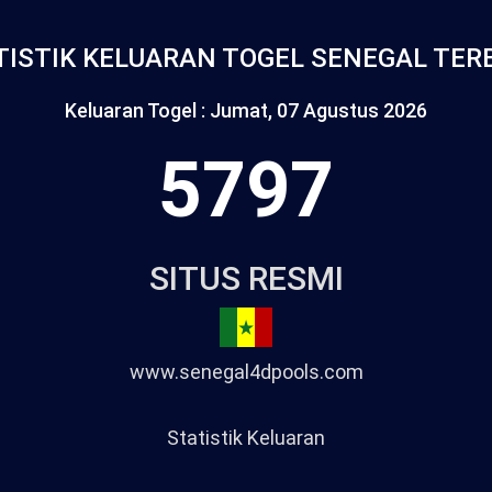
TISTIK KELUARAN
TOGEL SENEGAL
TER
Keluaran Togel : Jumat, 07 Agustus 2026
5797
SITUS RESMI
www.senegal4dpools.com
Statistik Keluaran