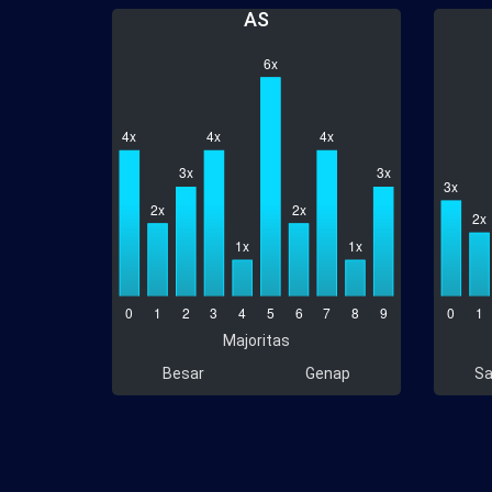
AS
Majoritas
Besar
Genap
Sa