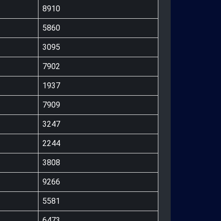
8910
5860
3095
7902
1937
7909
3247
2244
3808
9266
5581
6473