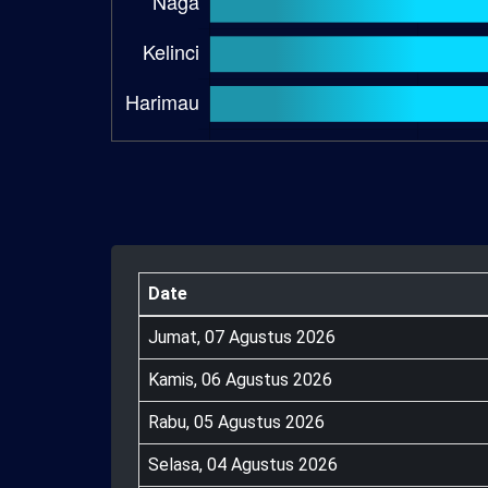
Date
Jumat, 07 Agustus 2026
Kamis, 06 Agustus 2026
Rabu, 05 Agustus 2026
Selasa, 04 Agustus 2026