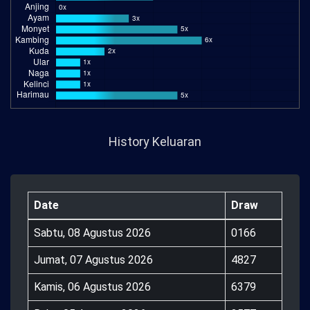
History Keluaran
Date
Draw
Sabtu, 08 Agustus 2026
0166
Jumat, 07 Agustus 2026
4827
Kamis, 06 Agustus 2026
6379