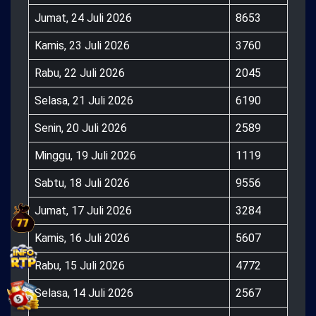
Jumat, 24 Juli 2026
8653
Kamis, 23 Juli 2026
3760
Rabu, 22 Juli 2026
2045
Selasa, 21 Juli 2026
6190
Senin, 20 Juli 2026
2589
Minggu, 19 Juli 2026
1119
Sabtu, 18 Juli 2026
9556
Jumat, 17 Juli 2026
3284
Kamis, 16 Juli 2026
5607
Rabu, 15 Juli 2026
4772
Selasa, 14 Juli 2026
2567