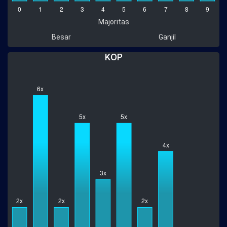
Majoritas
Besar
Ganjil
KOP