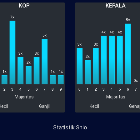
KOP
KEPALA
Majoritas
Majoritas
Kecil
Ganjil
Kecil
Gena
Statistik Shio