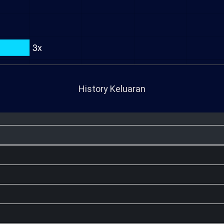
History Keluaran