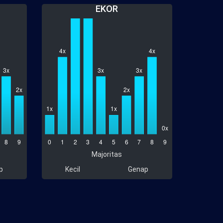
EKOR
Majoritas
p
Kecil
Genap