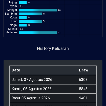
History Keluaran
Date
Draw
Jumat, 07 Agustus 2026
6303
Kamis, 06 Agustus 2026
5843
Rabu, 05 Agustus 2026
9401