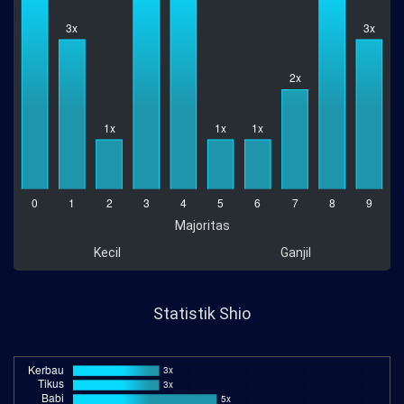
Majoritas
Kecil
Ganjil
Statistik Shio