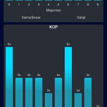
Majoritas
Sama Besar
Ganjil
KOP