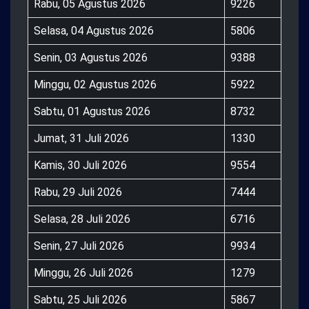
Rabu, 05 Agustus 2026
9226
Selasa, 04 Agustus 2026
5806
Senin, 03 Agustus 2026
9388
Minggu, 02 Agustus 2026
5922
Sabtu, 01 Agustus 2026
8732
Jumat, 31 Juli 2026
1330
Kamis, 30 Juli 2026
9554
Rabu, 29 Juli 2026
7444
Selasa, 28 Juli 2026
6716
Senin, 27 Juli 2026
9934
Minggu, 26 Juli 2026
1279
Sabtu, 25 Juli 2026
5867