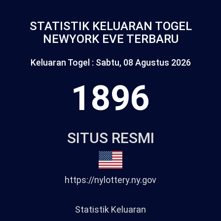
STATISTIK KELUARAN
TOGEL
NEWYORK EVE
TERBARU
Keluaran Togel : Sabtu, 08 Agustus 2026
1896
SITUS RESMI
https://nylottery.ny.gov
Statistik Keluaran