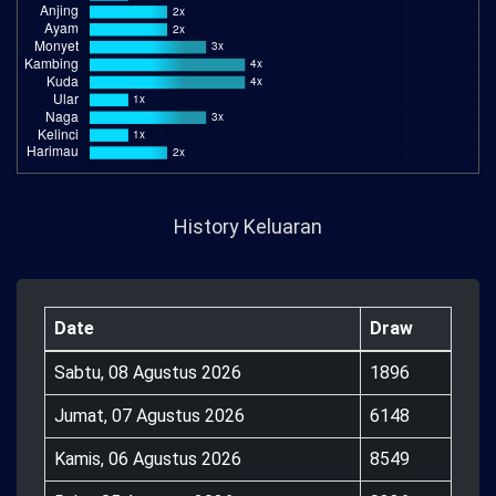
History Keluaran
Date
Draw
Sabtu, 08 Agustus 2026
1896
Jumat, 07 Agustus 2026
6148
Kamis, 06 Agustus 2026
8549