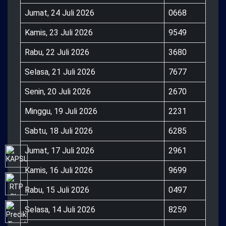
Jumat, 24 Juli 2026
0668
Kamis, 23 Juli 2026
9549
Rabu, 22 Juli 2026
3680
Selasa, 21 Juli 2026
7677
Senin, 20 Juli 2026
2670
Minggu, 19 Juli 2026
2231
Sabtu, 18 Juli 2026
6285
Jumat, 17 Juli 2026
2961
Kamis, 16 Juli 2026
9699
Rabu, 15 Juli 2026
0497
Selasa, 14 Juli 2026
8259