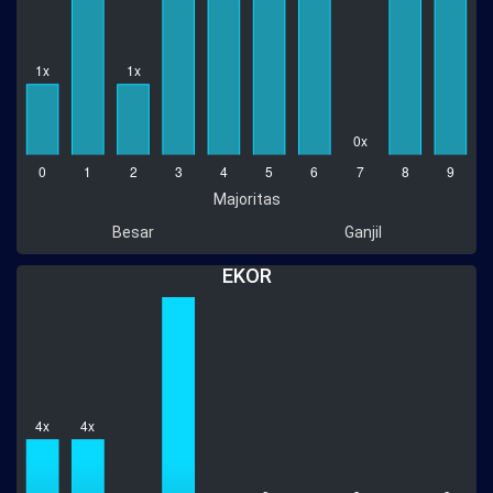
Majoritas
Besar
Ganjil
EKOR