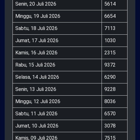
Senin, 20 Juli 2026
5614
Minggu, 19 Juli 2026
6654
Sabtu, 18 Juli 2026
7113
Jumat, 17 Juli 2026
1030
Kamis, 16 Juli 2026
2315
Rabu, 15 Juli 2026
9372
Selasa, 14 Juli 2026
6290
Senin, 13 Juli 2026
9228
Minggu, 12 Juli 2026
8036
Sabtu, 11 Juli 2026
6570
Jumat, 10 Juli 2026
3078
Kamis, 09 Juli 2026
7515