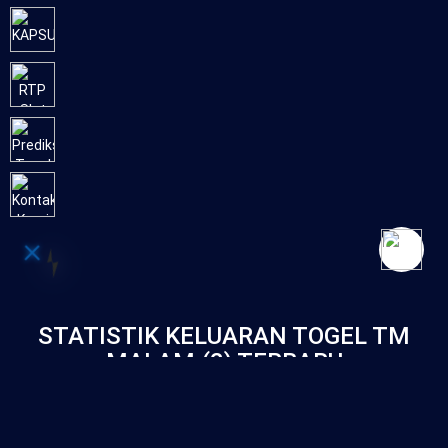
×
STATISTIK KELUARAN
TOGEL TM
MALAM (2)
TERBARU
Keluaran Togel : Jumat, 07 Agustus 2026