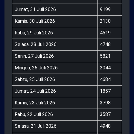
Jumat, 31 Juli 2026
9199
Kamis, 30 Juli 2026
2130
Rabu, 29 Juli 2026
4519
Selasa, 28 Juli 2026
4748
Senin, 27 Juli 2026
5821
Minggu, 26 Juli 2026
2044
Sabtu, 25 Juli 2026
4684
Jumat, 24 Juli 2026
1857
Kamis, 23 Juli 2026
3798
Rabu, 22 Juli 2026
3587
Selasa, 21 Juli 2026
4948