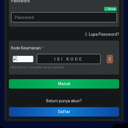
Password
Show
Lupa Password?
Kode Keamanan
*
Masukkan 2 karakter pada gambar
Masuk
Belum punya akun?
Daftar