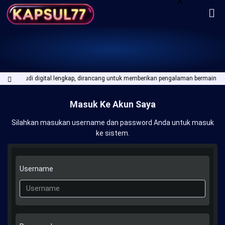
x
Login Akun KAPSUL77
Situs Slot Gacor KAPSUL77
Slot RTP Tertinggi, Casino Live Dan Togel Online
Casino Dan Slot KAPSUL77
Slot & Casino Live KAPSUL77
i game judi digital lengkap, dirancang untuk memberikan pengalaman bermain te
Situs Togel Terpercaya 2026
Slot Gratis Tanpa Deposit 2026
Masuk Ke Akun Saya
Silahkan masukan username dan password Anda untuk masuk
ke sistem.
Username