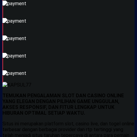
TEMUKAN PENGALAMAN SLOT DAN CASINO ONLINE
YANG ELEGAN DENGAN PILIHAN GAME UNGGULAN,
AKSES RESPONSIF, DAN FITUR LENGKAP UNTUK
HIBURAN OPTIMAL SETIAP WAKTU.
Situs ini merupakan platform slot, casino live, dan togel online
terbesar dengan berbagai provider dan rtp tertinggi yang
telah menjadi situs taruhan tepercaya di antara para pemain