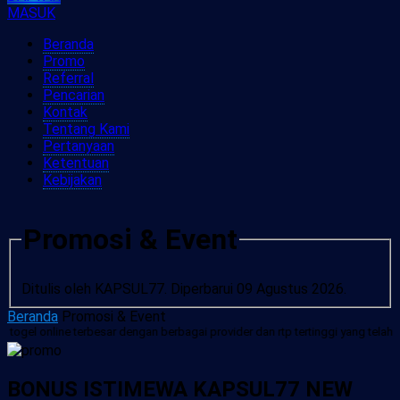
MASUK
Beranda
Promo
Referral
Pencarian
Kontak
Tentang Kami
Pertanyaan
Ketentuan
Kebijakan
Promosi & Event
Ditulis oleh KAPSUL77. Diperbarui 09 Agustus 2026.
Beranda
Promosi & Event
nline terbesar dengan berbagai provider dan rtp tertinggi yang telah menjadi si
BONUS ISTIMEWA KAPSUL77 NEW