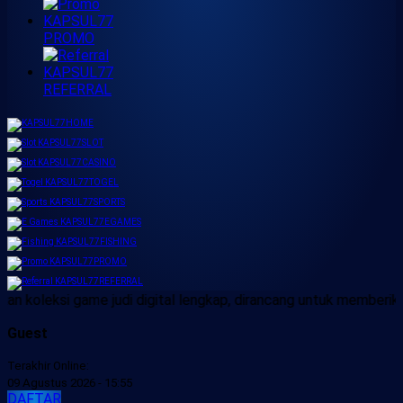
PROMO
REFERRAL
HOME
SLOT
CASINO
TOGEL
SPORTS
EGAMES
FISHING
PROMO
REFERRAL
oleksi game judi digital lengkap, dirancang untuk memberikan 
Guest
Terakhir Online:
09 Agustus 2026 - 15:55
DAFTAR