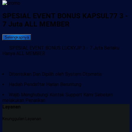
SPESIAL EVENT BONUS KAPSUL77 3 -
7 Juta ALL MEMBER
Selengkapnya
SPESIAL EVENT BONUS LUCKYJP 3 - 7 Juta Berlaku
Hanya ALL MEMBER
Ditentukan Dan Dipilih oleh System Otomatis
Hadiah Pendaftar Harian Beruntung
Wajib Menghubungi Kontak Support Kami Sebelum
melakukan Penarikan
Layanan
Keunggulan Layanan