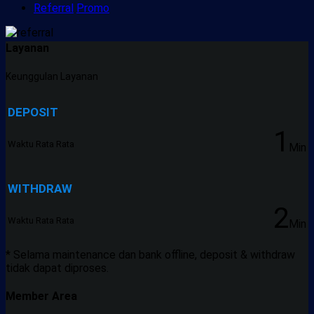
Referral
Promo
Layanan
Keunggulan Layanan
DEPOSIT
1
Waktu Rata Rata
Min
WITHDRAW
2
Waktu Rata Rata
Min
* Selama maintenance dan bank offline, deposit & withdraw
tidak dapat diproses.
Member Area