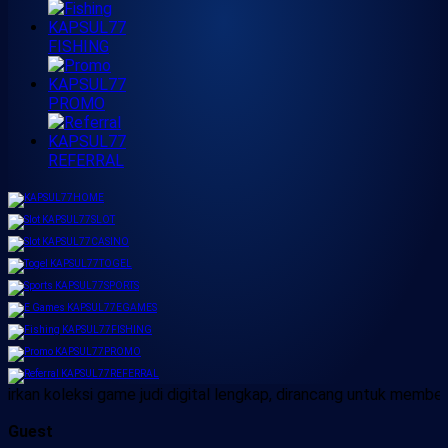
FISHING
PROMO
REFERRAL
HOME
SLOT
CASINO
TOGEL
SPORTS
EGAMES
FISHING
PROMO
REFERRAL
an koleksi game judi digital lengkap, dirancang untuk member
Guest