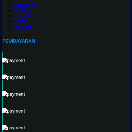
Dashboard
Banking
Transaksi
Promo
Referral
PEMBAYARAN