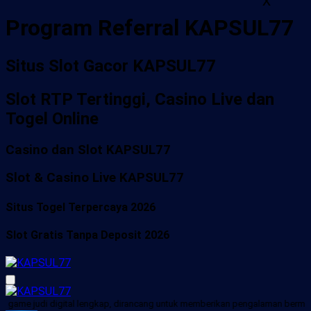
Program Referral KAPSUL77
Situs Slot Gacor KAPSUL77
Slot RTP Tertinggi, Casino Live dan
Togel Online
Casino dan Slot KAPSUL77
Slot & Casino Live KAPSUL77
Situs Togel Terpercaya 2026
Slot Gratis Tanpa Deposit 2026
game judi digital lengkap, dirancang untuk memberikan pengalaman bermain 