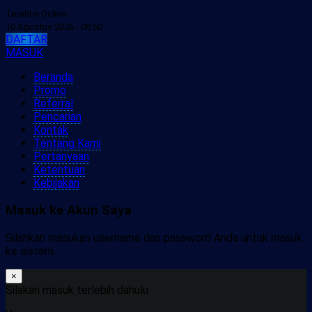
Terakhir Online:
10 Agustus 2026 - 08:50
DAFTAR
MASUK
Beranda
Promo
Referral
Pencarian
Kontak
Tentang Kami
Pertanyaan
Ketentuan
Kebijakan
Masuk ke Akun Saya
Silahkan masukan username dan password Anda untuk masuk
ke sistem.
×
Silakan masuk terlebih dahulu