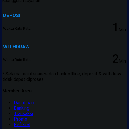
Keunggulan Layanan
DEPOSIT
1
Waktu Rata Rata
Min
WITHDRAW
2
Waktu Rata Rata
Min
* Selama maintenance dan bank offline, deposit & withdraw
tidak dapat diproses.
Member Area
Dashboard
Banking
Transaksi
Promo
Referral