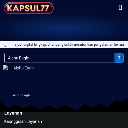
x
Pencarian Alpha Eagle
Situs Slot Gacor KAPSUL77
Slot RTP Tertinggi, Casino Live Dan Togel Online
Casino Dan Slot KAPSUL77
Slot & Casino Live KAPSUL77
eksi game judi digital lengkap, dirancang untuk memberikan pengalaman bermain
Situs Togel Terpercaya 2026
Slot Gratis Tanpa Deposit 2026
Alpha Eagle
Layanan
Keunggulan Layanan