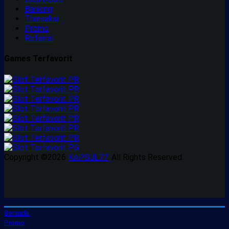
Banking
Transaksi
Promo
Referral
Games Terfavorit
Copyright ©2026
KAPSUL77
. All Rights Reserved.
Beranda
Promo