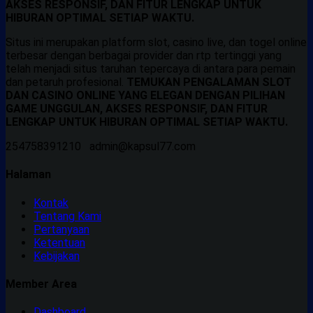
AKSES RESPONSIF, DAN FITUR LENGKAP UNTUK
HIBURAN OPTIMAL SETIAP WAKTU.
Situs ini merupakan platform slot, casino live, dan togel online
terbesar dengan berbagai provider dan rtp tertinggi yang
telah menjadi situs taruhan tepercaya di antara para pemain
dan petaruh profesional.
TEMUKAN PENGALAMAN SLOT
DAN CASINO ONLINE YANG ELEGAN DENGAN PILIHAN
GAME UNGGULAN, AKSES RESPONSIF, DAN FITUR
LENGKAP UNTUK HIBURAN OPTIMAL SETIAP WAKTU.
254758391210
admin@kapsul77.com
Halaman
Kontak
Tentang Kami
Pertanyaan
Ketentuan
Kebijakan
Member Area
Dashboard