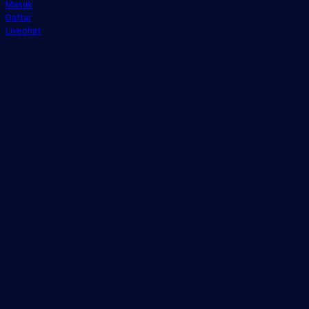
Masuk
Daftar
Livechat