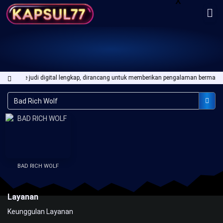
x
Pencarian Bad Rich Wolf
Situs Slot Gacor KAPSUL77
Slot RTP Tertinggi, Casino Live Dan Togel Online
Casino Dan Slot KAPSUL77
Slot & Casino Live KAPSUL77
eksi game judi digital lengkap, dirancang untuk memberikan pengalaman bermain
Situs Togel Terpercaya 2026
Slot Gratis Tanpa Deposit 2026
BAD RICH WOLF
Layanan
Keunggulan Layanan