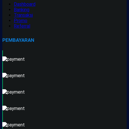
Dashboard
Banking
Transaksi
Promo
Referral
PEMBAYARAN