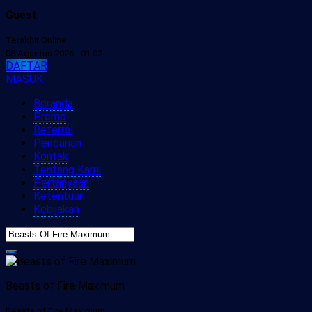
Guest
Terakhir Online:
08 Agustus 2026 - 01:02
DAFTAR
MASUK
Beranda
Promo
Referral
Pencarian
Kontak
Tentang Kami
Pertanyaan
Ketentuan
Kebijakan
Beasts of Fire Maximum
Beasts of Fire Maximum