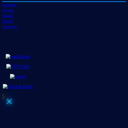
Beranda
Promo
Masuk
Daftar
Livechat
×