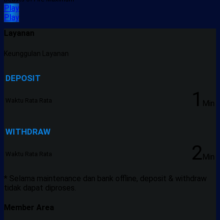
Play
Play
Layanan
Keunggulan Layanan
DEPOSIT
1
Waktu Rata Rata
Min
WITHDRAW
2
Waktu Rata Rata
Min
* Selama maintenance dan bank offline, deposit & withdraw
tidak dapat diproses.
Member Area