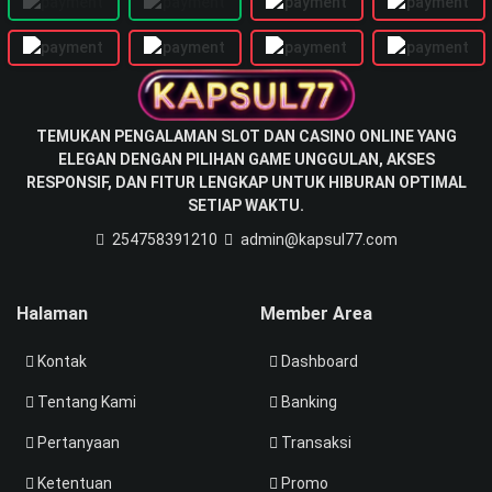
TEMUKAN PENGALAMAN SLOT DAN CASINO ONLINE YANG
ELEGAN DENGAN PILIHAN GAME UNGGULAN, AKSES
RESPONSIF, DAN FITUR LENGKAP UNTUK HIBURAN OPTIMAL
SETIAP WAKTU.
254758391210
admin@kapsul77.com
Halaman
Member Area
Kontak
Dashboard
Tentang Kami
Banking
Pertanyaan
Transaksi
Ketentuan
Promo