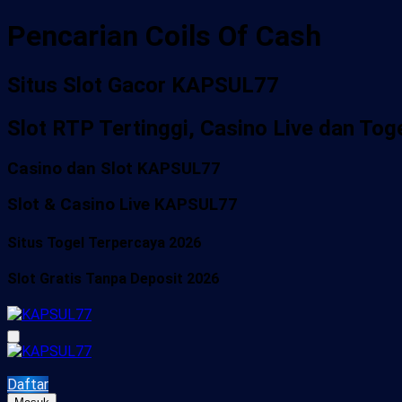
Pencarian Coils Of Cash
Situs Slot Gacor KAPSUL77
Slot RTP Tertinggi, Casino Live dan Toge
Casino dan Slot KAPSUL77
Slot & Casino Live KAPSUL77
Situs Togel Terpercaya 2026
Slot Gratis Tanpa Deposit 2026
KAPSU
Daftar