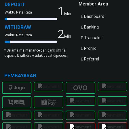
Member Area
DEPOSIT
1
Waktu Rata Rata
Min
Dashboard
WITHDRAW
Banking
2
Waktu Rata Rata
Min
Transaksi
Promo
* Selama maintenance dan bank offline,
deposit & withdraw tidak dapat diproses.
Referral
PEMBAYARAN