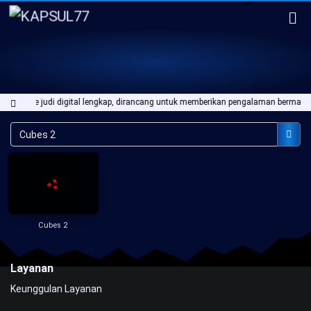
x
Pencarian Cubes 2
Situs Slot Gacor KAPSUL77
Slot RTP Tertinggi, Casino Live Dan Togel Online
Casino Dan Slot KAPSUL77
Slot & Casino Live KAPSUL77
eksi game judi digital lengkap, dirancang untuk memberikan pengalaman bermain
Situs Togel Terpercaya 2026
Slot Gratis Tanpa Deposit 2026
Cubes 2
Layanan
Keunggulan Layanan