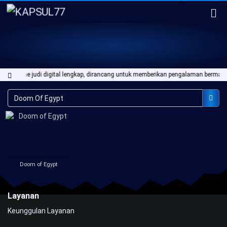
x
Pencarian Doom Of Egypt
Situs Slot Gacor KAPSUL77
Slot RTP Tertinggi, Casino Live Dan Togel Online
Casino Dan Slot KAPSUL77
Slot & Casino Live KAPSUL77
leksi game judi digital lengkap, dirancang untuk memberikan pengalaman bermai
Situs Togel Terpercaya 2026
Slot Gratis Tanpa Deposit 2026
Doom of Egypt
Layanan
Keunggulan Layanan