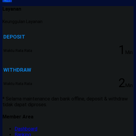
Layanan
Keunggulan Layanan
DEPOSIT
1
Waktu Rata Rata
Min
WITHDRAW
2
Waktu Rata Rata
Min
* Selama maintenance dan bank offline, deposit & withdraw
tidak dapat diproses.
Member Area
Dashboard
Banking