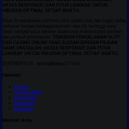
AKSES RESPONSIF, DAN FITUR LENGKAP UNTUK
HIBURAN OPTIMAL SETIAP WAKTU.
Situs ini merupakan platform slot, casino live, dan togel online
terbesar dengan berbagai provider dan rtp tertinggi yang
telah menjadi situs taruhan tepercaya di antara para pemain
dan petaruh profesional.
TEMUKAN PENGALAMAN SLOT
DAN CASINO ONLINE YANG ELEGAN DENGAN PILIHAN
GAME UNGGULAN, AKSES RESPONSIF, DAN FITUR
LENGKAP UNTUK HIBURAN OPTIMAL SETIAP WAKTU.
254758391210
admin@kapsul77.com
Halaman
Kontak
Tentang Kami
Pertanyaan
Ketentuan
Kebijakan
Member Area