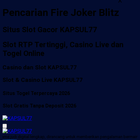
Pencarian Fire Joker Blitz
Situs Slot Gacor KAPSUL77
Slot RTP Tertinggi, Casino Live dan
Togel Online
Casino dan Slot KAPSUL77
Slot & Casino Live KAPSUL77
Situs Togel Terpercaya 2026
Slot Gratis Tanpa Deposit 2026
me judi digital lengkap, dirancang untuk memberikan pengalaman bermain te