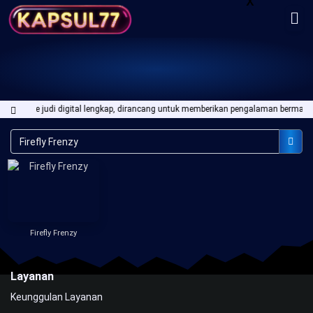
x
Pencarian Firefly Frenzy
Situs Slot Gacor KAPSUL77
Slot RTP Tertinggi, Casino Live Dan Togel Online
Casino Dan Slot KAPSUL77
Slot & Casino Live KAPSUL77
eksi game judi digital lengkap, dirancang untuk memberikan pengalaman bermain
Situs Togel Terpercaya 2026
Slot Gratis Tanpa Deposit 2026
Firefly Frenzy
Layanan
Keunggulan Layanan