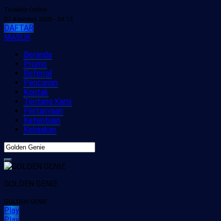
Terakhir Online:
07 Agustus 2026 - 04:13
DAFTAR
MASUK
Beranda
Promo
Referral
Pencarian
Kontak
Tentang Kami
Pertanyaan
Ketentuan
Kebijakan
GOLDEN GENIE
GOLDEN GENIE
Play
Play