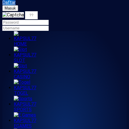
Daftar
Masuk
HOME
SLOT
CASINO
TOGEL
SPORTS
EGAMES