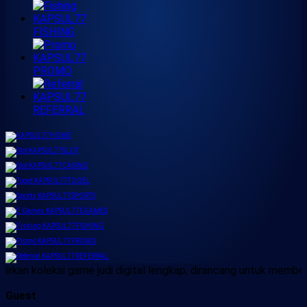
FISHING
PROMO
REFERRAL
HOME
SLOT
CASINO
TOGEL
SPORTS
EGAMES
FISHING
PROMO
REFERRAL
kan koleksi game judi digital lengkap, dirancang untuk member
Guest