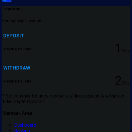
Layanan
Keunggulan Layanan
DEPOSIT
1
Waktu Rata Rata
Min
WITHDRAW
2
Waktu Rata Rata
Min
* Selama maintenance dan bank offline, deposit & withdraw
tidak dapat diproses.
Member Area
Dashboard
Banking