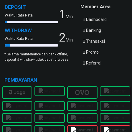
Member Area
DEPOSIT
1
Waktu Rata Rata
Min
Dashboard
WITHDRAW
Banking
2
Waktu Rata Rata
Min
Transaksi
Promo
* Selama maintenance dan bank offline,
deposit & withdraw tidak dapat diproses.
Referral
PEMBAYARAN