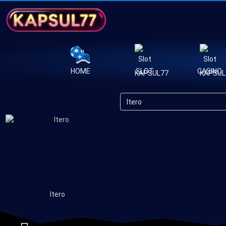
Pencarian Itero
Situs Slot Gacor KAPSUL77
Slot RTP Tertinggi, Casino Live Dan Togel Online
Casino Dan Slot KAPSUL77
Slot & Casino Live KAPSUL77
HOME
SLOT
CASINO
Situs Togel Terpercaya 2026
Slot Gratis Tanpa Deposit 2026
Itero