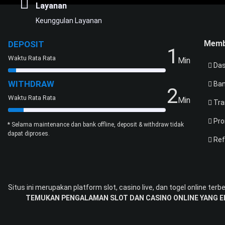
Layanan
Keunggulan Layanan
Memb
DEPOSIT
1
Waktu Rata Rata
Min
Das
WITHDRAW
Ban
2
Waktu Rata Rata
Min
Tra
Pr
* Selama maintenance dan bank offline, deposit & withdraw tidak
dapat diproses.
Ref
Situs ini merupakan platform slot, casino live, dan togel online te
TEMUKAN PENGALAMAN SLOT DAN CASINO ONLINE YANG EL