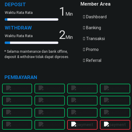
Member Area
DEPOSIT
1
Waktu Rata Rata
Min
Dashboard
WITHDRAW
Banking
2
Waktu Rata Rata
Min
Transaksi
Promo
* Selama maintenance dan bank offline,
deposit & withdraw tidak dapat diproses.
Referral
PEMBAYARAN