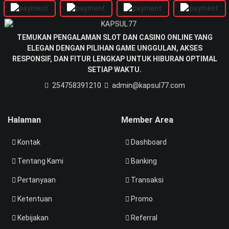
TEMUKAN PENGALAMAN SLOT DAN CASINO ONLINE YANG
ELEGAN DENGAN PILIHAN GAME UNGGULAN, AKSES
RESPONSIF, DAN FITUR LENGKAP UNTUK HIBURAN OPTIMAL
SETIAP WAKTU.
254758391210
admin@kapsul77.com
Halaman
Member Area
Kontak
Dashboard
Tentang Kami
Banking
Pertanyaan
Transaksi
Ketentuan
Promo
Kebijakan
Referral