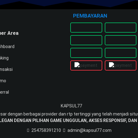
PEMBAYARAN
er Area
hboard
king
nsaksi
omo
erral
rbesar dengan berbagai provider dan rtp tertinggi yang telah menjadi si
EGAN DENGAN PILIHAN GAME UNGGULAN, AKSES RESPONSIF, DAN
254758391210
admin@kapsul77.com