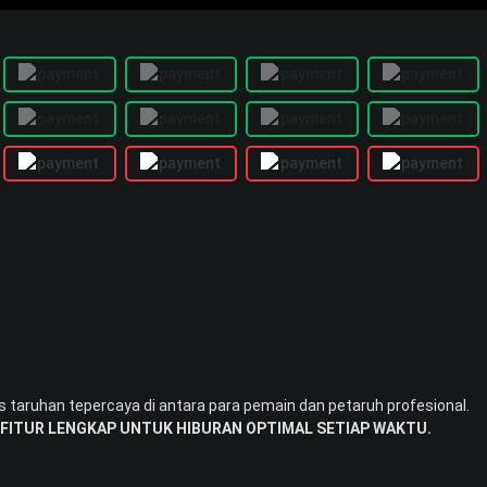
tus taruhan tepercaya di antara para pemain dan petaruh profesional.
 FITUR LENGKAP UNTUK HIBURAN OPTIMAL SETIAP WAKTU.