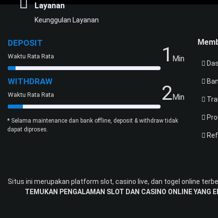
Layanan
Keunggulan Layanan
Memb
DEPOSIT
1
Waktu Rata Rata
Min
Das
WITHDRAW
Ban
2
Waktu Rata Rata
Min
Tra
Pr
* Selama maintenance dan bank offline, deposit & withdraw tidak
dapat diproses.
Ref
Situs ini merupakan platform slot, casino live, dan togel online te
TEMUKAN PENGALAMAN SLOT DAN CASINO ONLINE YANG EL