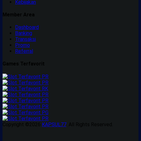
Kebijakan
Member Area
Dashboard
Banking
Transaksi
Promo
Referral
Games Terfavorit
Copyright ©2026
KAPSUL77
. All Rights Reserved.