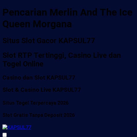
Pencarian Merlin And The Ice
Queen Morgana
Situs Slot Gacor KAPSUL77
Slot RTP Tertinggi, Casino Live dan
Togel Online
Casino dan Slot KAPSUL77
Slot & Casino Live KAPSUL77
Situs Togel Terpercaya 2026
Slot Gratis Tanpa Deposit 2026