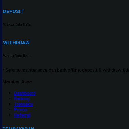
DEPOSIT
Waktu Rata Rata
WITHDRAW
Waktu Rata Rata
* Selama maintenance dan bank offline, deposit & withdraw tid
Member Area
Dashboard
Banking
Transaksi
Promo
Referral
PEMBAYARAN