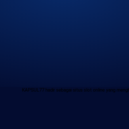
KAPSUL77 hadir sebagai situs slot online yang menghadirkan 