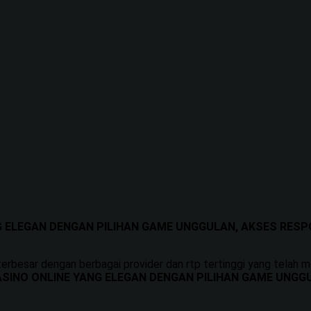
ELEGAN DENGAN PILIHAN GAME UNGGULAN, AKSES RESPO
e terbesar dengan berbagai provider dan rtp tertinggi yang telah 
INO ONLINE YANG ELEGAN DENGAN PILIHAN GAME UNGGUL