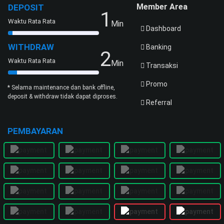
Member Area
DEPOSIT
1
Waktu Rata Rata
Min
Dashboard
WITHDRAW
Banking
2
Waktu Rata Rata
Min
Transaksi
Promo
* Selama maintenance dan bank offline,
deposit & withdraw tidak dapat diproses.
Referral
PEMBAYARAN