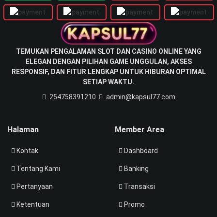
TEMUKAN PENGALAMAN SLOT DAN CASINO ONLINE YANG
ELEGAN DENGAN PILIHAN GAME UNGGULAN, AKSES
RESPONSIF, DAN FITUR LENGKAP UNTUK HIBURAN OPTIMAL
SETIAP WAKTU.
254758391210
admin@kapsul77.com
Halaman
Member Area
Kontak
Dashboard
Tentang Kami
Banking
Pertanyaan
Transaksi
Ketentuan
Promo