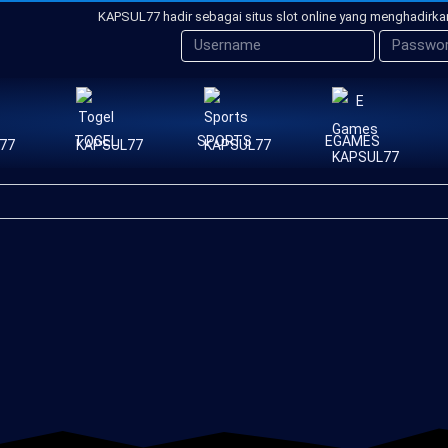
KAPSUL77 hadir sebagai situs slot online yang menghadirkan 
TOGEL
SPORTS
EGAMES