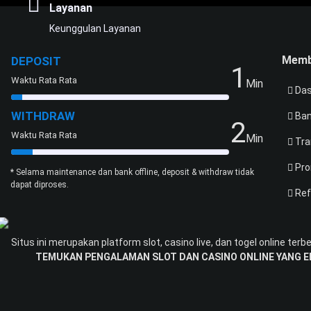
Layanan
Keunggulan Layanan
Memb
DEPOSIT
1
Waktu Rata Rata
Min
Das
WITHDRAW
Ban
2
Waktu Rata Rata
Min
Tra
Pr
* Selama maintenance dan bank offline, deposit & withdraw tidak
dapat diproses.
Ref
Situs ini merupakan platform slot, casino live, dan togel online te
TEMUKAN PENGALAMAN SLOT DAN CASINO ONLINE YANG EL