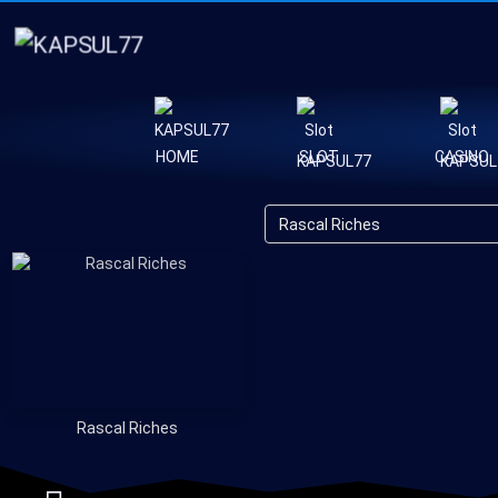
Pencarian Rascal Riches
Situs Slot Gacor KAPSUL77
Slot RTP Tertinggi, Casino Live Dan Togel Online
Casino Dan Slot KAPSUL77
Slot & Casino Live KAPSUL77
HOME
SLOT
CASINO
Situs Togel Terpercaya 2026
Slot Gratis Tanpa Deposit 2026
Rascal Riches