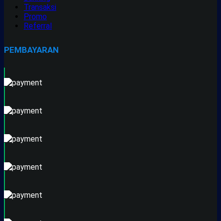
Transaksi
Promo
Referral
PEMBAYARAN