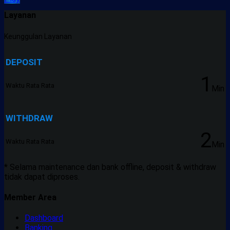
Layanan
Keunggulan Layanan
DEPOSIT
1
Waktu Rata Rata
Min
WITHDRAW
2
Waktu Rata Rata
Min
* Selama maintenance dan bank offline, deposit & withdraw
tidak dapat diproses.
Member Area
Dashboard
Banking