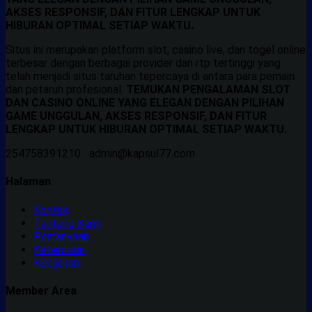
AKSES RESPONSIF, DAN FITUR LENGKAP UNTUK
HIBURAN OPTIMAL SETIAP WAKTU.
Situs ini merupakan platform slot, casino live, dan togel online
terbesar dengan berbagai provider dan rtp tertinggi yang
telah menjadi situs taruhan tepercaya di antara para pemain
dan petaruh profesional.
TEMUKAN PENGALAMAN SLOT
DAN CASINO ONLINE YANG ELEGAN DENGAN PILIHAN
GAME UNGGULAN, AKSES RESPONSIF, DAN FITUR
LENGKAP UNTUK HIBURAN OPTIMAL SETIAP WAKTU.
254758391210
admin@kapsul77.com
Halaman
Kontak
Tentang Kami
Pertanyaan
Ketentuan
Kebijakan
Member Area