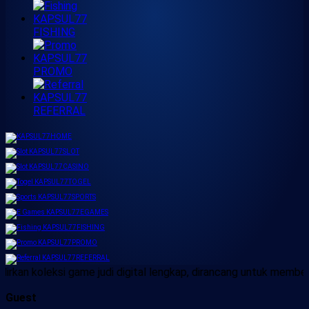
FISHING
PROMO
REFERRAL
HOME
SLOT
CASINO
TOGEL
SPORTS
EGAMES
FISHING
PROMO
REFERRAL
kan koleksi game judi digital lengkap, dirancang untuk member
Guest