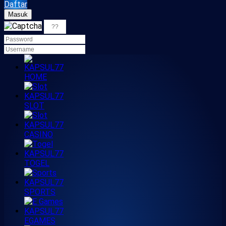
Daftar
Masuk
HOME
SLOT
CASINO
TOGEL
SPORTS
EGAMES