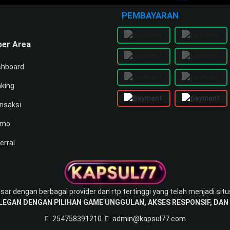
PEMBAYARAN
er Area
hboard
king
nsaksi
omo
erral
rbesar dengan berbagai provider dan rtp tertinggi yang telah menjadi si
EGAN DENGAN PILIHAN GAME UNGGULAN, AKSES RESPONSIF, DAN
254758391210
admin@kapsul77.com