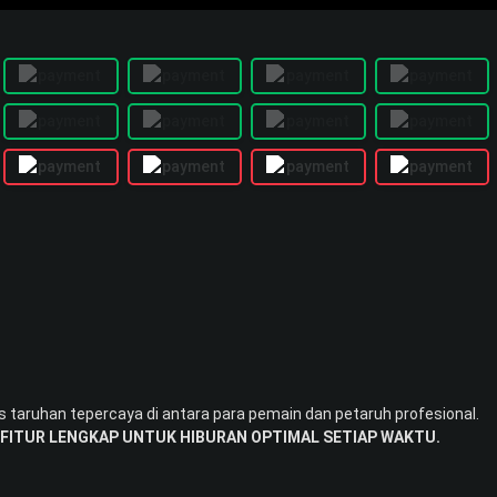
tus taruhan tepercaya di antara para pemain dan petaruh profesional.
 FITUR LENGKAP UNTUK HIBURAN OPTIMAL SETIAP WAKTU.