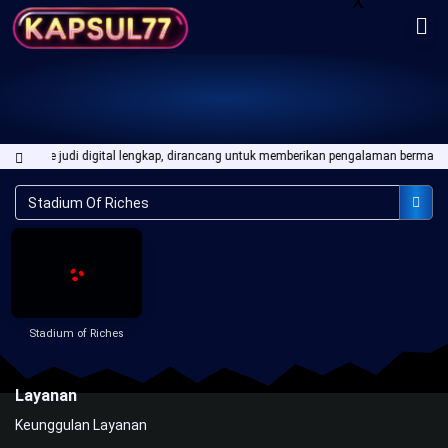
x
Pencarian Stadium Of Riches
Situs Slot Gacor KAPSUL77
Slot RTP Tertinggi, Casino Live Dan Togel Online
Casino Dan Slot KAPSUL77
Slot & Casino Live KAPSUL77
eksi game judi digital lengkap, dirancang untuk memberikan pengalaman bermain
Situs Togel Terpercaya 2026
Slot Gratis Tanpa Deposit 2026
Stadium of Riches
Layanan
Keunggulan Layanan